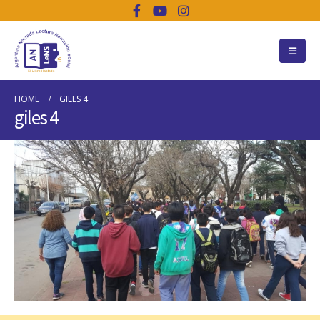
HOME
GILES 4
giles 4