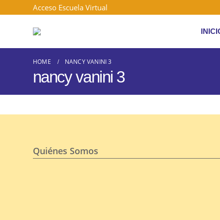
Acceso Escuela Virtual
INICI
HOME
NANCY VANINI 3
nancy vanini 3
Quiénes Somos