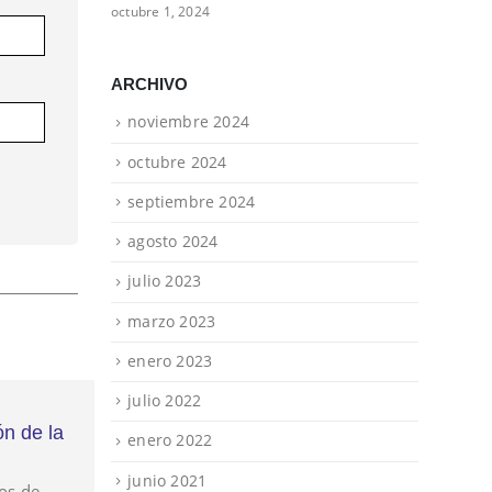
octubre 1, 2024
ARCHIVO
noviembre 2024
octubre 2024
septiembre 2024
agosto 2024
julio 2023
marzo 2023
enero 2023
julio 2022
27
ón de la
Gonnet – Argentina Narrada recibirá
enero 2022
Pregonero en el CCK.
Jul
junio 2021
os de
Fuente:
http://fmgonnet.blogspot.com.ar