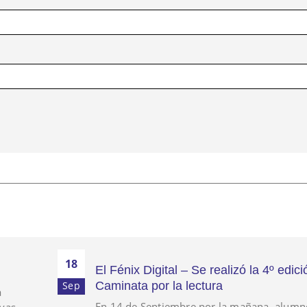
18
El Fénix Digital – Se realizó la 4º edici
Caminata por la lectura
Sep
a
En 14 de Septiembre por la mañana, alumn