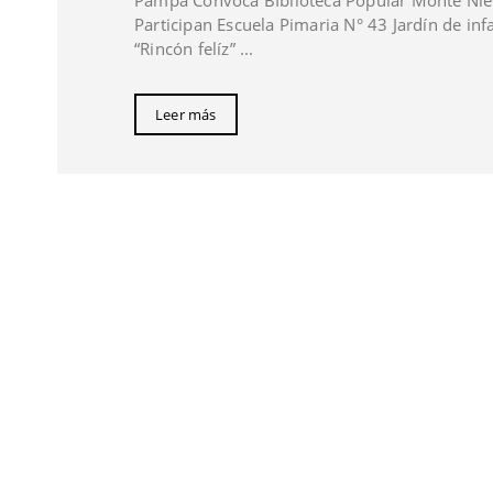
Pampa Convoca BIblioteca Popular Monte Nie
Participan Escuela Pimaria N° 43 Jardín de inf
“Rincón felíz” ...
Leer más