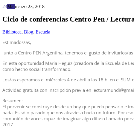
23
Mar
marzo 23, 2018
Ciclo de conferencias Centro Pen / Lectu
Biblioteca
,
Blog
,
Escuela
Estimados/as,
Junto a Centro PEN Argentina, tenemos el gusto de invitarlos/a
En esta oportunidad María Héguiz (creadora de la Escuela de Lecto
como hecho social transformado.
Los/as esperamos el miércoles 4 de abril a las 18 h. en el SUM 
Actividad gratuita con inscripción previa en lecturamundi@gma
Resumen:
El porvenir se construye desde un hoy que pueda pensarlo e imag
nada. Es sólo pasado que nos atraviesa hacia un futuro. Por es
comunión de voces capaz de imaginar algo difuso llamado porven
2017