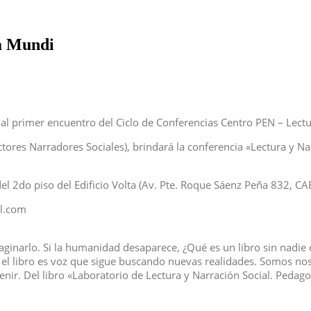
ra Mundi
s al primer encuentro del Ciclo de Conferencias Centro PEN – Lec
res Narradores Sociales), brindará la conferencia «Lectura y Narra
del 2do piso del Edificio Volta (Av. Pte. Roque Sáenz Peña 832, CA
il.com
inarlo. Si la humanidad desaparece, ¿Qué es un libro sin nadie q
o el libro es voz que sigue buscando nuevas realidades. Somos n
ir. Del libro «Laboratorio de Lectura y Narración Social. Pedag