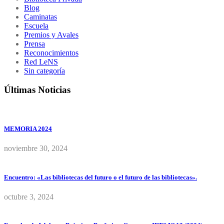
Blog
Caminatas
Escuela
Premios y Avales
Prensa
Reconocimientos
Red LeNS
Sin categoría
Últimas Noticias
MEMORIA 2024
noviembre 30, 2024
Encuentro: «Las bibliotecas del futuro o el futuro de las bibliotecas».
octubre 3, 2024